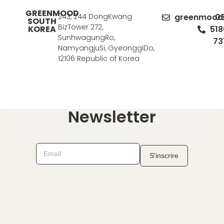
GREENMOOD
243, 244 DongKwang
greenmood
03
SOUTH
BizTower 272,
KOREA
518
SunhwagungRo,
73
NamyangjuSi, GyeonggiDo,
12106 Republic of Korea
Newsletter