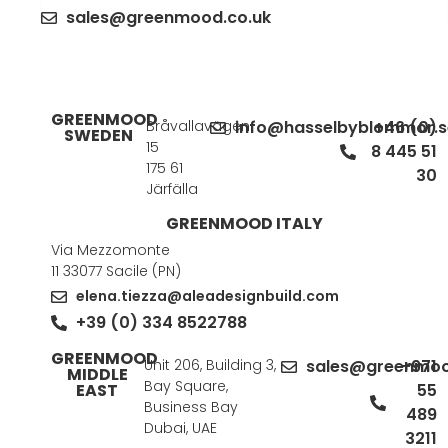
sales@greenmood.co.uk
GREENMOOD
Bråvallavägen
info@hasselbyblommor.s
+46 (0)
SWEDEN
15
8 445 51
175 61
30
Järfälla
GREENMOOD ITALY
Via Mezzomonte
11 33077 Sacile (PN)
elena.tiezza@aleadesignbuild.com
+39 (0) 334 8522788
GREENMOOD
Unit 206, Building 3,
sales@greenmoo
+971
MIDDLE
Bay Square,
EAST
55
Business Bay
489
Dubai, UAE
3211