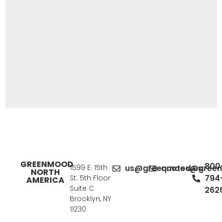
GREENMOOD
800
1599 E. 15th
us@greenmood.us
quotes@gree
NORTH
794
St. 5th Floor
AMERICA
Suite C
262
Brooklyn, NY
11230