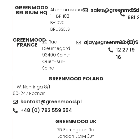
GREENMOOD
Atomiumsquare
sales@greenmood
+32 
BELGIUM HQ
1 - BP 102
681 
B-1020
BRUSSELS
GREENMOOD
20 Rue
ajay@greenmood.fr
+33 (0)6
FRANCE
Dieumegard
12 27 19
93400 Saint-
16
Ouen-sur-
Seine
GREENMOOD POLAND
Il. W. Nehringa 8/1
60-247 Poznan
kontakt@greenmood.pl
+48 (0) 782 559 554
GREENMOOD UK
75 Farringdon Rd
London EC1M 3JY